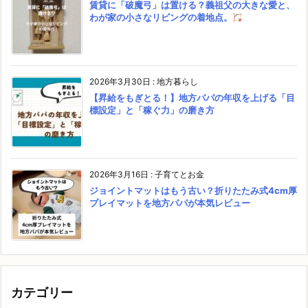
賃貸に「破魔弓」は置ける？義祖父の大きな愛と、
わが家の小さなリビングの着地点。
2026年3月30日
:
地方暮らし
【昇給をもぎとる！】地方パパの年収を上げる「目
標設定」と「稼ぐ力」の磨き方
2026年3月16日
:
子育てとお金
ジョイントマットはもう古い？折りたたみ式4cm厚
プレイマットを地方パパが本気レビュー
カテゴリー