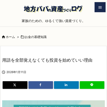


家族のための、ゆるくて強い資産づくり。
メニュ

サイド

ホーム
>

お金の基礎知識

前へ

次へ
用語を全部覚えなくても投資を始めていい理由

検索

2026年1月11日