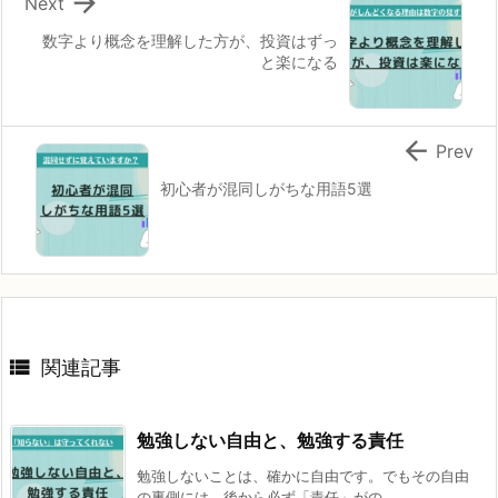

Next
数字より概念を理解した方が、投資はずっ
と楽になる

Prev
初心者が混同しがちな用語5選

関連記事
勉強しない自由と、勉強する責任
勉強しないことは、確かに自由です。でもその自由
の裏側には、後から必ず「責任」がの ...