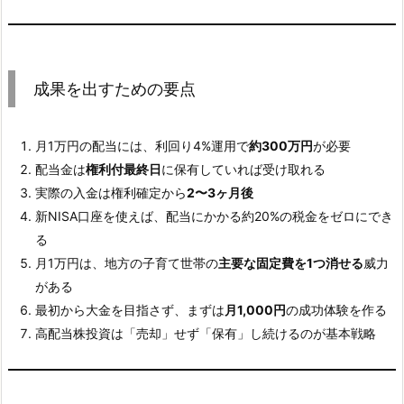
成果を出すための要点
月1万円の配当には、利回り4%運用で
約300万円
が必要
配当金は
権利付最終日
に保有していれば受け取れる
実際の入金は権利確定から
2〜3ヶ月後
新NISA口座を使えば、配当にかかる約20%の税金をゼロにでき
る
月1万円は、地方の子育て世帯の
主要な固定費を1つ消せる
威力
がある
最初から大金を目指さず、まずは
月1,000円
の成功体験を作る
高配当株投資は「売却」せず「保有」し続けるのが基本戦略