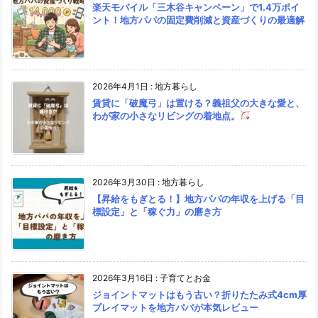
楽天モバイル「三木谷キャンペーン」で1.4万ポイ
ント！地方パパの固定費削減と資産づくりの最適解
2026年4月1日
:
地方暮らし
賃貸に「破魔弓」は置ける？義祖父の大きな愛と、
わが家の小さなリビングの着地点。
2026年3月30日
:
地方暮らし
【昇給をもぎとる！】地方パパの年収を上げる「目
標設定」と「稼ぐ力」の磨き方
2026年3月16日
:
子育てとお金
ジョイントマットはもう古い？折りたたみ式4cm厚
プレイマットを地方パパが本気レビュー