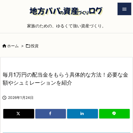


家族のための、ゆるくて強い資産づくり。
メニュ

サイド

ホーム
>

投資

前へ

次へ
毎月1万円の配当金をもらう具体的な方法！必要な金

額やシュミレーションを紹介
検索

2026年1月24日